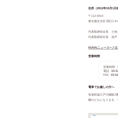
住所（2012年10月1
〒112-0014
東京都文京区 関口1-8
代表取締役会長 小池
代表取締役社長 池戸
MoMA(ニューヨーク近
営業時間
営業時間 :
電話 :
03-5
FAX :
03-5
電車でお越しの方へ
有楽町線江戸川橋駅2
隣のビルになります。