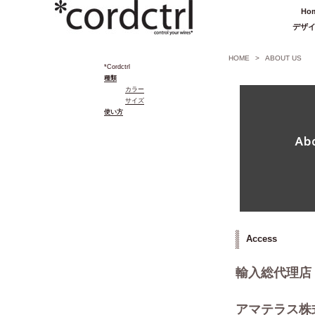
Ho
デザ
HOME
>
ABOUT US
*Cordctrl
種類
カラー
サイズ
使い方
Access
輸入総代理店
アマテラス株式会社